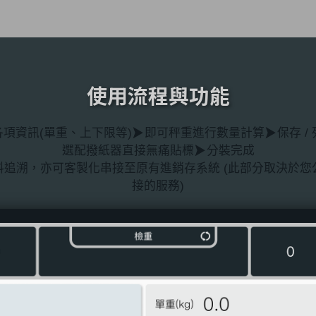
使用流程與功能
項資訊(單重、上下限等)
即可秤重進行數量計算
保存 /
選配撥紙器直接無痛貼標
分裝完成
料追溯，亦可客製化串接至原有進銷存系統 (此部分取決於您
接的服務)