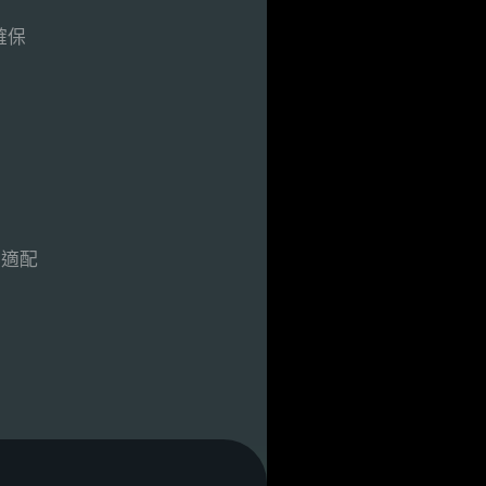
確保
與適配