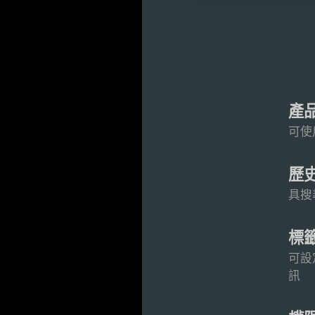
產品
可使
歷
具搜
標
可設
訊