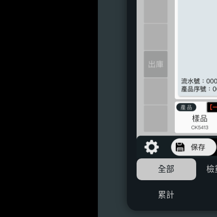
全部
檢
累計