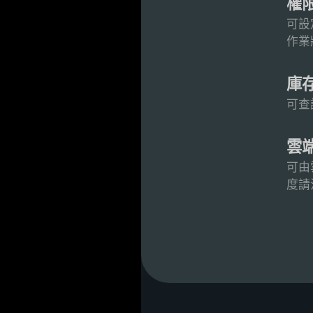
權
可設
作業
庫
可查
雲
可由
度請